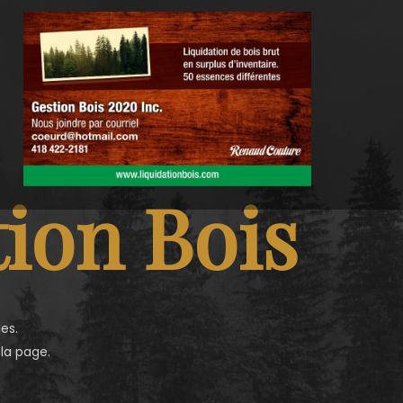
ion Bois
es.
 la page.