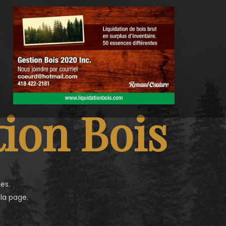
ion Bois
es.
 la page.