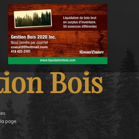
ion Bois
es.
 la page.