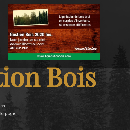
ion Bois
es.
 la page.