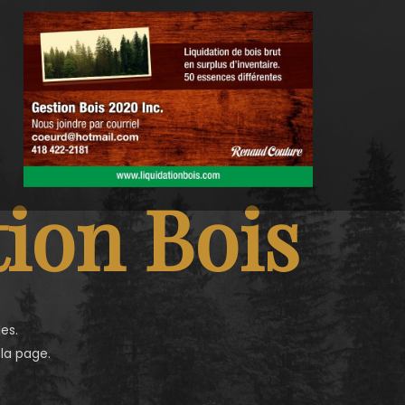
ion Bois
es.
 la page.